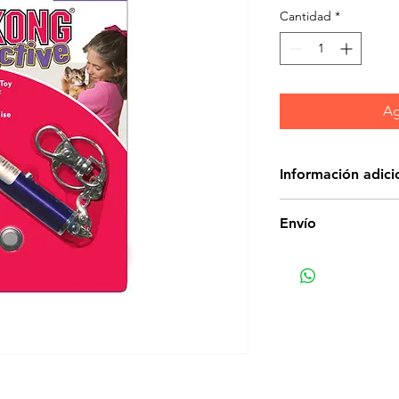
Cantidad
*
Ag
Información adici
El juguete láser ayu
Envío
juego interactivas 
Apunte el láser al 
gato persiga e inte
presa.
La luz irresisti
instintos natura
Enciende persig
diversión intera