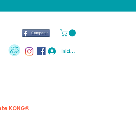
Compartir
Iniciar sesión
uete KONG®