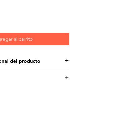
regar al carrito
onal del producto
da a facilitar las sesiones de
y proporciona diversión sin fin.
piso o la pared y deje que su
nte capturar a su esquiva
ble en movimiento provoca
les de caza
uiendo y saltando para la
ctiva