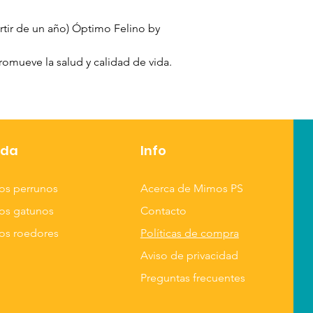
una mejor digestió
super precio
.
rtir de un año) Óptimo Felino by
Ingredientes:
Cerea
romueve la salud y calidad de vida.
de carne de res, p
remolacha, concen
vegetal, harina de
res (preservadas 
minerales: fósforo, 
nda
Info
manganeso, cobre, 
potasio, vitaminas:
os perrunos
Acerca de Mimos PS
os gatunos
Contacto
os roedores
Políticas de compra
Aviso de privacidad
Preguntas frecuentes