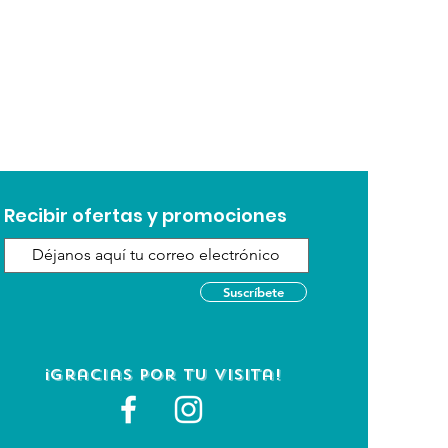
n y una vida mas larga a un
les, harina de pescado, harina
asta de oleaginosas, pulpa de
trado de proteinas de origen
 subproductos de ave, sebo de
con BHA y BHT), aminoacidos,
calcio, sodio, zinc, hierro,
Recibir ofertas y promociones
iodo, selenio, cobalto,
 A, D, E, K y complejo B
Suscríbete
¡Gracias por tu visita!