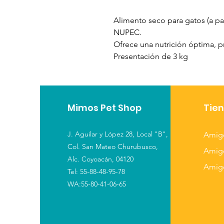
Alimento seco para gatos (a pa
NUPEC.
Ofrece una nutrición óptima, p
Presentación de 3 kg
Mimos Pet Shop
Tie
J. Aguilar y López 28,
Local "B",
Amig
Col. San Mateo Churubusco,
Amig
Alc. Coyoacán, 04120
Amig
Tel: 55-88-48-95-78
WA:55-80-41-06-65