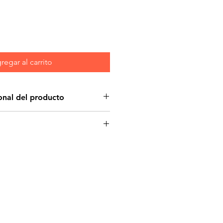
regar al carrito
onal del producto
 Nupec
está hecho con
les de alta calidad y frescura.
 nutricional acorde a las
íficas de tu mascota en pleno
 de ofrecerle un delicioso
ejor amigo un sano desarrollo,