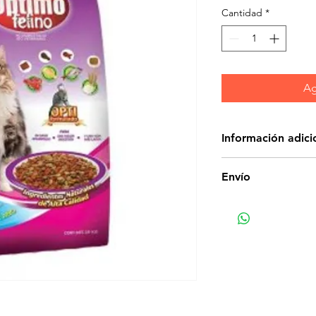
Cantidad
*
Ag
Información adici
Óptimo Felino by
Envío
ingredientes natura
Tiene un contenido
necesidades espec
desarrollo, además
sabor.
Proporciona a tu m