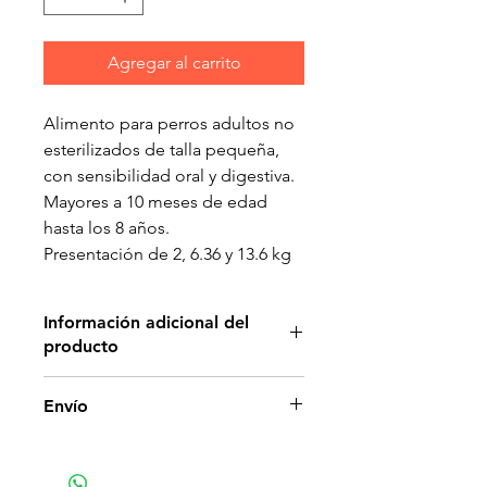
Agregar al carrito
Alimento para perros adultos no
esterilizados de talla pequeña,
con sensibilidad oral y digestiva.
Mayores a 10 meses de edad
hasta los 8 años.
Presentación de 2, 6.36 y 13.6 kg
Información adicional del
producto
Salud dental
Envío
El efecto mecánico abrasivo del
alimento seco en los dientes,
puede amplificarse por la