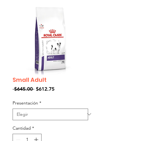
Small Adult
Precio
Precio
 $645.00 
$612.75
de
oferta
Presentación
*
Cantidad
*