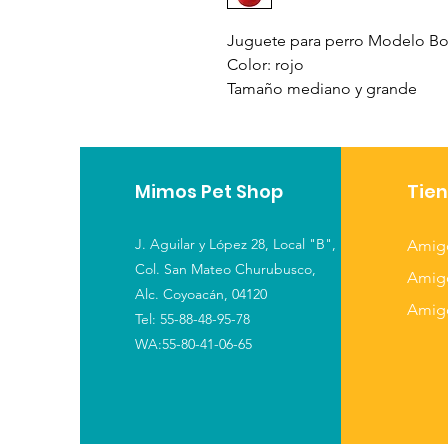
Juguete para perro Modelo B
Color: rojo
Tamaño mediano y grande
Mimos Pet Shop
Tie
J. Aguilar y López 28,
Local "B",
Amig
Col. San Mateo Churubusco,
Amig
Alc. Coyoacán, 04120
Amig
Tel: 55-88-48-95-78
WA:55-80-41-06-65