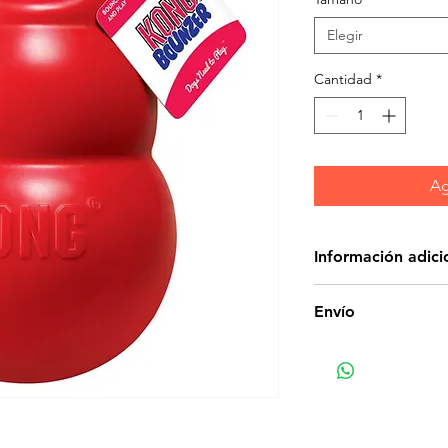
Elegir
Cantidad
*
Ag
Información adici
¡Los perros se vol
Envío
Bounzer ™! Hecho 
el material más lig
juego de buscar y 
comprime cuando el
aire del juguete, 
propio. Y, rebota d