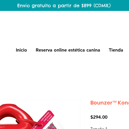
Envío gratuito a partir de $899 (CDMX.)
Inicio
Reserva online estética canina
Tienda
Bounzer™ Ko
Precio
$294.00
Tamaño
*