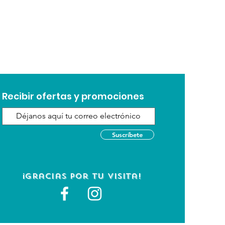
ta aún más el lanzamiento. ¡A
ntará rebotar, rodar y jugar con
 gran tamaño con forma de
uperación duradero con
 para un juego duradero
Recibir ofertas y promociones
imible para una compresión
diversión de rebote
crea un rebote impredecible
Suscríbete
 el juego de tirar y tirar
egos de búsqueda
¡Gracias por tu visita!