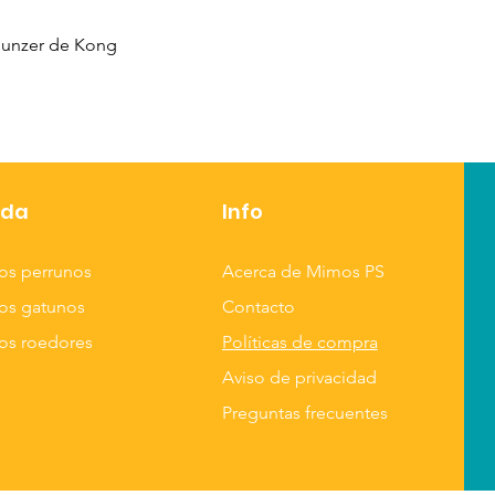
asa superior facili
los perros les enca
ounzer de Kong
estos juguetes de
KONG!
Juguete de rec
material grueso
nda
Info
Sensación expr
satisfactoria y 
os perrunos
Acerca de Mimos PS
La forma KONG 
os gatunos
Contacto
El mango facilita
durante los ju
os roedores
Políticas de compra
Aviso de privacidad
Preguntas frecuentes