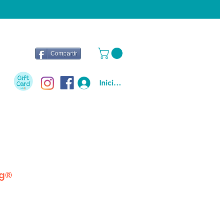
Compartir
Iniciar sesión
ng®