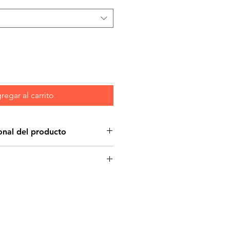
regar al carrito
onal del producto
verán locos por el KONG
en la clásica silueta de KONG,
ero lo convierte en un divertido
recuperar. El Bounzer ™ se
 perro lo agarra, liberando
lo que fomenta el juego
e vuelta a su forma original. El