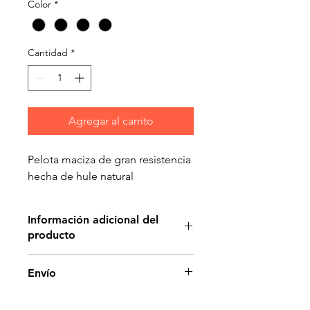
Color
*
Cantidad
*
Agregar al carrito
Pelota maciza de gran resistencia
hecha de hule natural
Información adicional del
producto
Su textura permite un mejor
Envío
agarre
Hule Natural, No Tóxico