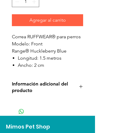
Agregar al carrito
Correa RUFFWEAR® para perros
Modelo: Front
Range® Huckleberry Blue
Longitud: 1.5 metros
Ancho: 2 cm
Información adicional del
producto
¡Una fuerte y ligera conexión con
tu perro!
La correa de
Front
Range®
combina una fuerte
Mimos Pet Shop
conexión con un diseño elegante