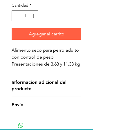
Cantidad
*
Agregar al carrito
Alimento seco para perro adulto
con control de peso
Presentaciones de 3.63 y 11.33 kg
Información adicional del
producto
Dieta libre de granos, baja en
Envío
grasa y alta en fibra, para bajar y
mantener peso, ayuda a que
pierdan peso sin que sientan
hambre. La fibra insoluble ayuda