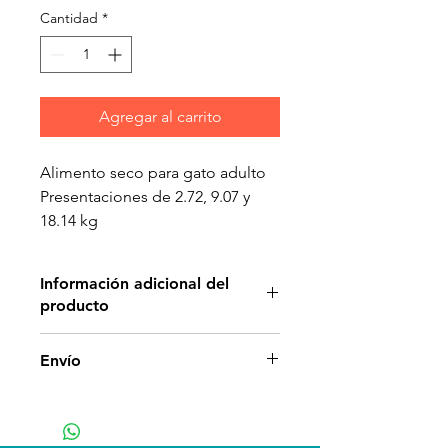
Cantidad
*
Agregar al carrito
Alimento seco para gato adulto
Presentaciones de 2.72, 9.07 y
18.14 kg
Información adicional del
producto
Está diseñada específicamente
Envío
para satisfacer las necesidades
diarias de su gato. Formulada
con nutrientes de la más alta
calidad en cantidades óptimas.