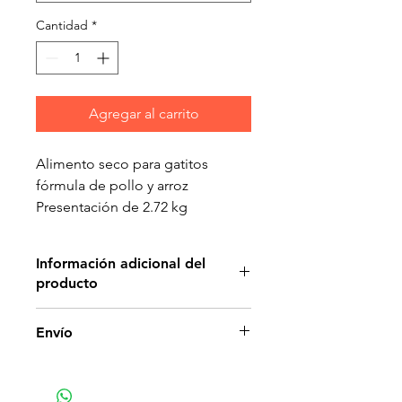
Cantidad
*
Agregar al carrito
Alimento seco para gatitos
fórmula de pollo y arroz
Presentación de 2.72 kg
Información adicional del
producto
Para los gatitos que se
Envío
encuentran comprendidos desde
la etapa del destete hasta los 12
meses.