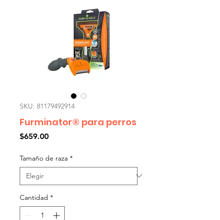
SKU: 81179492914
Furminator® para perros
Precio
$659.00
Tamaño de raza
*
Cantidad
*