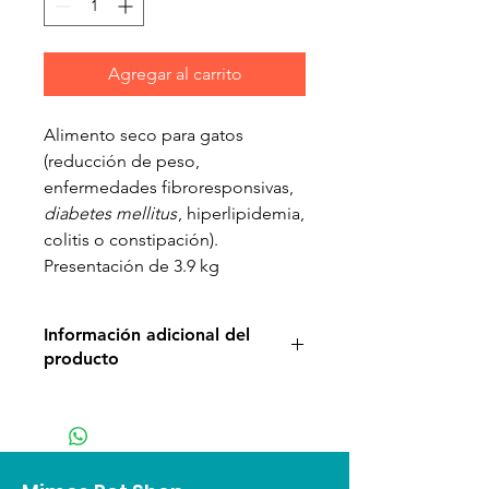
Agregar al carrito
Alimento seco para gatos
(reducción de peso,
enfermedades fibroresponsivas,
diabetes mellitus
, hiperlipidemia,
colitis o constipación).
Presentación de 3.9 kg
Información adicional del
producto
Reducción de peso
Como la epidemia en humanos,
casi el 50% de la población de
mascotas tiene exceso de peso.