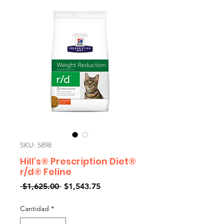
SKU: 5898
Hill's® Prescription Diet®
r/d® Feline
Precio
Precio
 $1,625.00 
$1,543.75
de
oferta
Cantidad
*