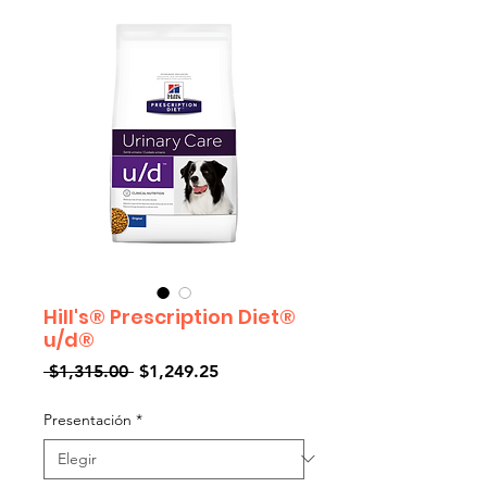
Hill's® Prescription Diet®
u/d®
Precio
Precio
 $1,315.00 
$1,249.25
de
oferta
Presentación
*