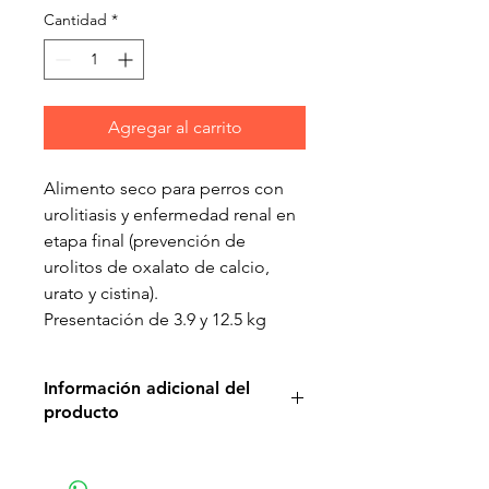
Cantidad
*
Agregar al carrito
Alimento seco para perros con
urolitiasis y enfermedad renal en
etapa final (prevención de
urolitos de oxalato de calcio,
urato y cistina).
Presentación de 3.9 y 12.5 kg
Información adicional del
producto
Salud de la vejiga
Las piedras en la vejiga son