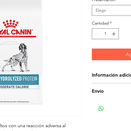
Elegir
Cantidad
*
Ag
Información adici
Proteína Hidroliza
Envío
El extracto de hid
compuesto por pé
molecular, es alta
reducida alergenic
tos con una reacción adversa al
Moderado en calor