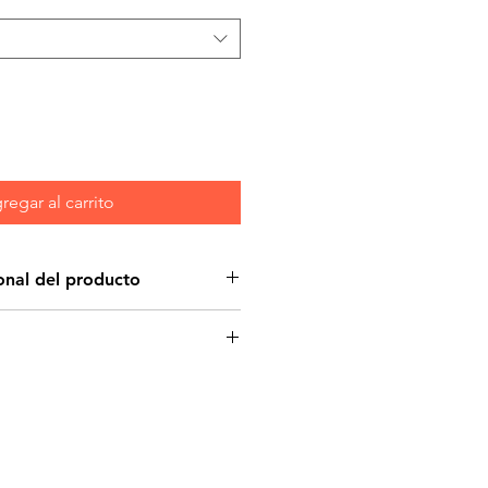
oferta
regar al carrito
onal del producto
da
rolizado de proteína de soya,
ptidos de bajo peso
mente digestible y de muy
idad.
ías