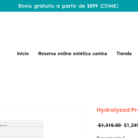
Envío gratuito a partir de $899 (CDMX.)
Inicio
Reserva online estética canina
Tienda
Hydrolyzed Pr
Precio
 $1,315.00 
$1,24
Presentación
*