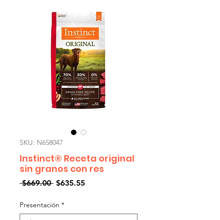
SKU: N658047
Instinct® Receta original
sin granos con res
Precio
Precio
 $669.00 
$635.55
de
oferta
Presentación
*