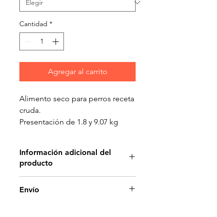
Cantidad
*
Agregar al carrito
Alimento seco para perros receta
cruda.
Presentación de 1.8 y 9.07 kg
Información adicional del
producto
Instinct Res - Nutrición Libre de
Envío
Granos,
es alimento super
premium para perros 100%
natural. El alimento para perros