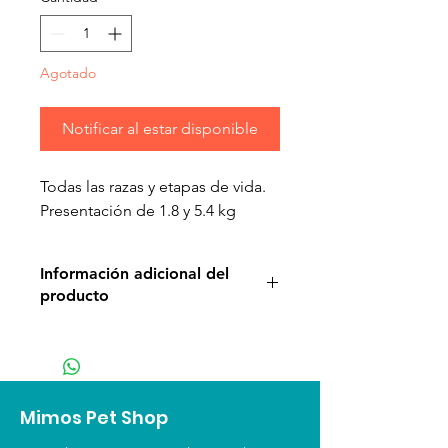
Agotado
Notificar al estar disponible
Todas las razas y etapas de vida.
Presentación de 1.8 y 5.4 kg
Información adicional del
producto
Ayude a su gato a prosperar con
el poder de las recetas ricas en
proteínas que brindan la máxima
nutrición. Como carnívoros
Mimos Pet Shop
obligados, los gatos modernos