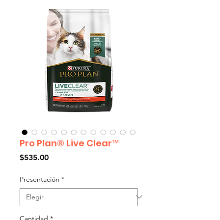
Pro Plan® Live Clear™
Precio
$535.00
Presentación
*
Cantidad
*