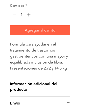
Cantidad
*
Agregar al carrito
Fórmula para ayudar en el
tratamiento de trastornos
gastroentéricos con una mayor y
equilibrada inclusión de fibra.
Presentaciones de 2.72 y 14.5 kg
Información adicional del
producto
Beneficios
Envío
Nivel optimo de fibra que
ayuda a promover la movilidad