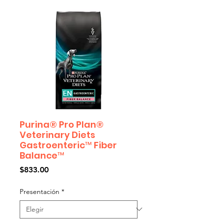
Purina® Pro Plan®
Veterinary Diets
Gastroenteric™ Fiber
Balance™
Precio
$833.00
Presentación
*