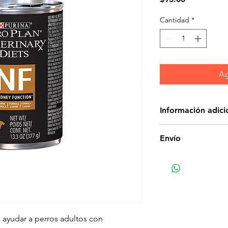
Cantidad
*
Ag
Información adici
Características
Envío
Purina Pro Plan Ve
Function Canine F
cantidad restringid
fósforo restringido
dietas terapéutica
entre nutricionista
de Purina.
ayudar a perros adultos con