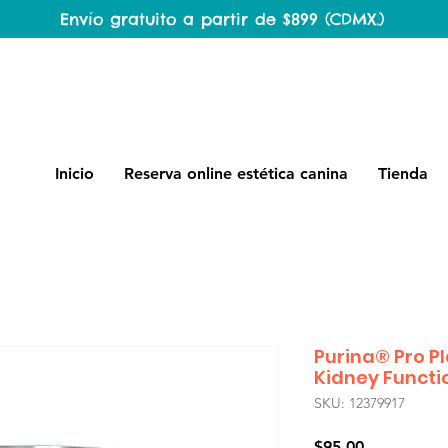
Envío gratuito a partir de $899 (CDMX.)
Inicio
Reserva online estética canina
Tienda
Purina® Pro P
Kidney Functi
SKU: 12379917
Precio
$95.00