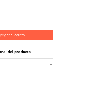
regar al carrito
onal del producto
terinary Diets NF Kidney
ormula
está hecho con una
a de proteína de alta calidad y
. La ciencia detrás de nuestras
s representa una colaboración
s, investigadores y veterinarios