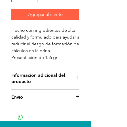
Agregar al carrito
Hecho con ingredientes de alta
calidad y formulado para ayudar a
reducir el riesgo de formación de
cálculos en la orina.
Presentación de 156 gr
Información adicional del
producto
BENEFICIOS:
Envío
Ayuda a evitar el desarrollo de
cristales de estruvita y oxalato
de calcio en las vías urinarias.
Ayuda a disolver piedras de
estruvita.