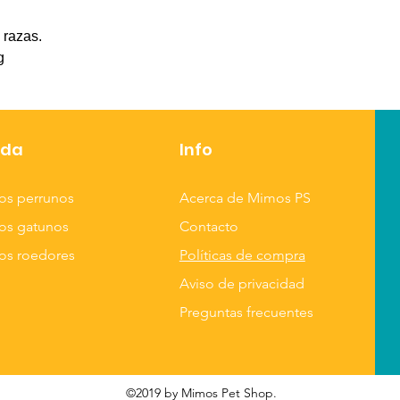
específicamente pa
 razas.
ayudarlo a mantene
kg
masa muscular mag
peso. Con ricas in
Wholeprey, el ali
elaborado con las 
nda
Info
suculentas de la pr
que los perros nec
ingredientes anima
os perrunos
Acerca de Mimos PS
tiene comparación
os gatunos
Contacto
os roedores
Políticas de compra
Nutre como lo prev
Dieta rica en p
Aviso de privacidad
comer.
Preguntas frecuentes
85 % de ingredi
corral de calid
fuerte fuente de
minerales esenc
©2019 by Mimos Pet Shop.