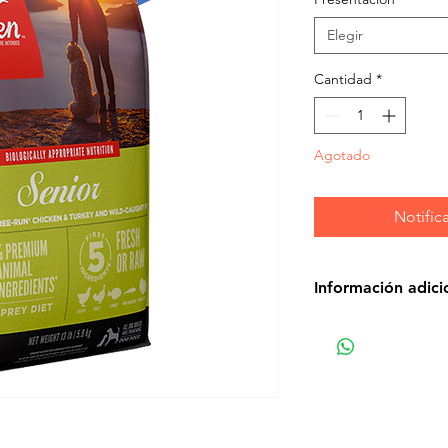
Elegir
Cantidad
*
Agotado
Notifica
Información adici
ORIJEN Senior
Los perros son car
su dieta Biológica
variada en ingredi
receta ORIJEN ® S