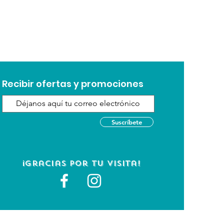
ra su perro senior para
rse saludable al apoyar la
ra y el mantenimiento del
clusiones de animales
mento para perros ORIJEN está
partes más ricas en nutrientes y
Recibir ofertas y promociones
esa para brindar la nutrición
esitan. Con un 85 %* de
les de calidad, esta dieta no
.
Suscríbete
é la naturaleza ®
roteínas que su perro debe
¡Gracias por tu visita!
entes de pescado y aves de
ad, lo que proporciona una
 proteínas, vitaminas y
iales.