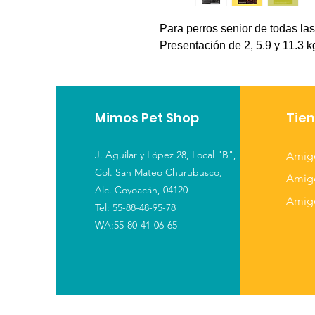
Para perros senior de todas las
Presentación de 2, 5.9 y 11.3 
Mimos Pet Shop
Tie
J. Aguilar y López 28,
Local "B",
Amig
Col. San Mateo Churubusco,
Amig
Alc. Coyoacán, 04120
Amig
Tel: 55-88-48-95-78
WA:55-80-41-06-65