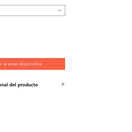
r al estar disponible
onal del producto
nívoros ancestrales, por lo que
mente Apropiada es rica y
entes de animales enteros. La
enior está diseñada