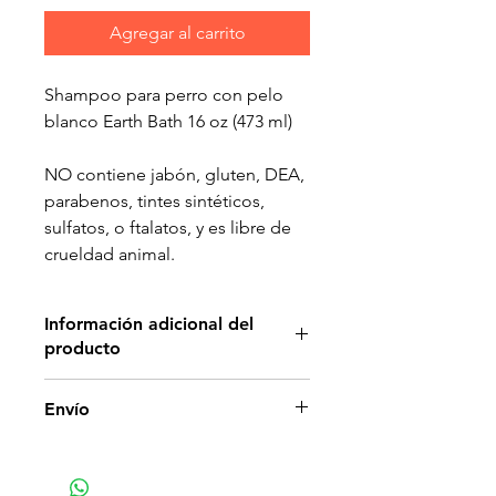
Agregar al carrito
Shampoo para perro con pelo
blanco Earth Bath 16 oz (473 ml)
NO contiene jabón, gluten, DEA,
parabenos, tintes sintéticos,
sulfatos, o ftalatos, y es libre de
crueldad animal.
Información adicional del
producto
Agrega brillo extra al pelaje de
Envío
todos los colores. Mezclamos
una selección especial de
abrillantadores ópticos con