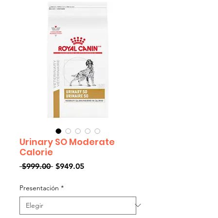
Urinary SO Moderate
Calorie
Precio
Precio
 $999.00 
$949.05
de
oferta
Presentación
*