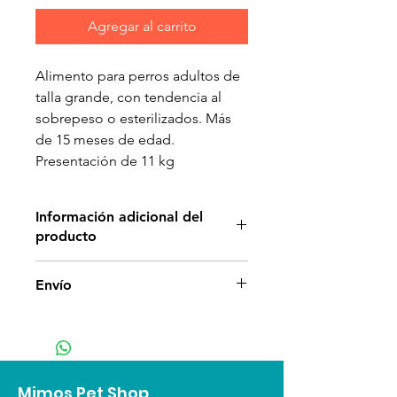
Agregar al carrito
Alimento para perros adultos de
talla grande, con tendencia al
sobrepeso o esterilizados. Más
de 15 meses de edad.
Presentación de 11 kg
Información adicional del
producto
Envío
Peso ideal
La combinación de una fórmula
exclusiva baja en calorías con un
alto poder saciogénico, una
croqueta única y tablas de
Mimos Pet Shop