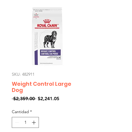
SKU: 482911
Weight Control Large
Dog
Precio
Precio
 $2,359.00 
$2,241.05
de
oferta
Cantidad
*